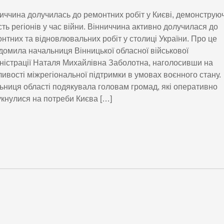
иччина долучилась до ремонтних робіт у Києві, демонструю
сть регіонів у час війни. Вінниччина активно долучилася до
нтних та відновлювальних робіт у столиці України. Про це
домила начальниця Вінницької обласної військової
ністрації Наталя Михайлівна Заболотна, наголосивши на
ивості міжрегіональної підтримки в умовах воєнного стану.
ьниця області подякувала головам громад, які оперативно
укнулися на потреби Києва […]