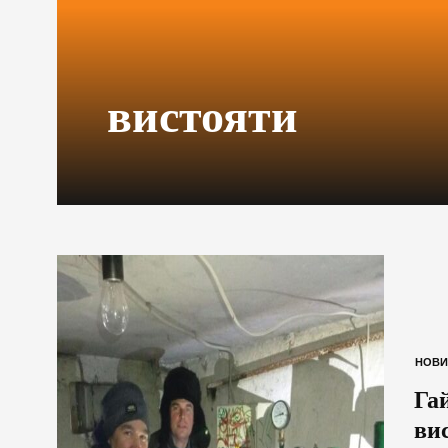
вистояти
НОВИ
Га
ви