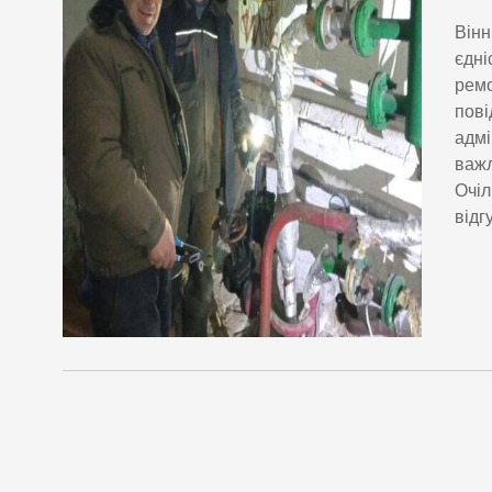
Вінн
єдні
ремо
пові
адмі
важл
Очіл
відг