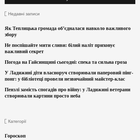
Недавні записи
Як Теплицька громада об’єдналася навколо важливого
збору
Не поспішайте мити сливи: білий наліт приховує
важливий секрет
Погода на Гайсинщині сьогодні: спека та сильна гроза
У Ладижині діти власноруч створювали паперовий пінг-
понг: у бібліотеці провели незвичайний майстер-клас
Пензлі замість спогадів про війну: у Ладижині ветерани
створювали картини просто неба
Категорії
Гороскоп