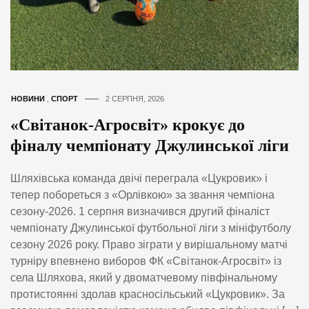
НОВИНИ
,
СПОРТ
2 СЕРПНЯ, 2026
«Світанок-Агросвіт» крокує до
фіналу чемпіонату Джулинської ліги
Шляхівська команда двічі переграла «Цукровик» і
тепер побореться з «Орлівкою» за звання чемпіона
сезону-2026. 1 серпня визначився другий фіналіст
чемпіонату Джулинської футбольної ліги з мініфутболу
сезону 2026 року. Право зіграти у вирішальному матчі
турніру впевнено виборов ФК «Світанок-Агросвіт» із
села Шляхова, який у двоматчевому півфінальному
протистоянні здолав красносільський «Цукровик». За