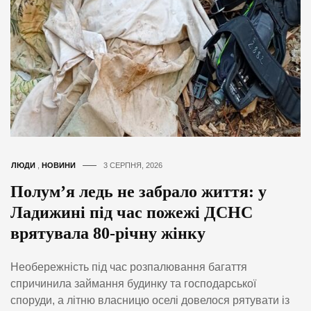
ЛЮДИ
,
НОВИНИ
3 СЕРПНЯ, 2026
Полум’я ледь не забрало життя: у
Ладижині під час пожежі ДСНС
врятувала 80-річну жінку
Необережність під час розпалювання багаття
спричинила займання будинку та господарської
споруди, а літню власницю оселі довелося рятувати із