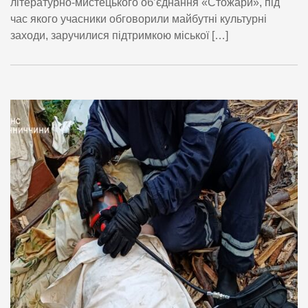
літературно-мистецького об’єднання «Стожари», під
час якого учасники обговорили майбутні культурні
заходи, заручилися підтримкою міської […]