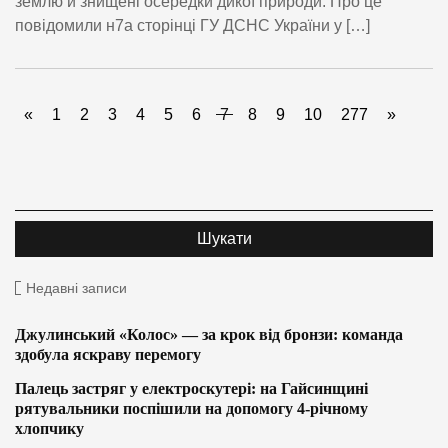
землю й знищені осередки дикої природи. Про це
повідомили н7а сторінці ГУ ДСНС України у […]
«
1
2
3
4
5
6
7
8
9
10
277
»
Недавні записи
Джулинський «Колос» — за крок від бронзи: команда
здобула яскраву перемогу
Палець застряг у електроскутері: на Гайсинщині
рятувальники поспішили на допомогу 4-річному
хлопчику