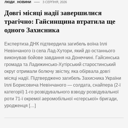
ЛЮДИ
,
НОВИНИ
3 СЕРПНЯ, 2026
Довгі місяці надії завершилися
трагічно: Гайсинщина втратила ще
одного Захисника
Експертиза ДНК підтвердила загибель воїна Іллі
Невінчаного із села Лад-Хутори, який до останнього
виконував бойове завдання на Донеччині. Гайсинська
громада та Ладижинсько-Хутірський старостинський
округ отримали болючу звістку, яка обірвала довгі
місяці надії. Підтверджено загибель Захисника України
Іллі Борисовича Невінчаного — солдата, снайпера (2-ї
категорії) 1-го розвідувального взводу розвідувальної
роти 71-ї окремої аеромобільної «єгерської» бригади,
уродженця […]