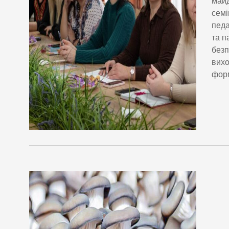
майд
семі
педа
та п
безп
вихо
форм