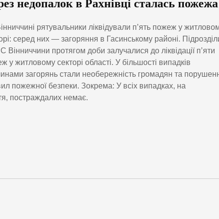
рез недопалок в Рахнівці сталась пожежа
інниччині рятувальники ліквідували п’ять пожеж у житлово
орі: серед них — загоряння в Гасинському районі. Підрозділ
 Вінниччини протягом доби залучалися до ліквідації п’яти
ж у житловому секторі області. У більшості випадків
инами загорянь стали необережність громадян та порушен
ил пожежної безпеки. Зокрема: У всіх випадках, на
я, постраждалих немає.