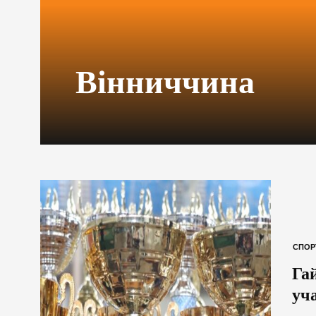
Вінниччина
СПОР
Га
уч