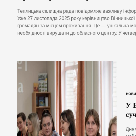
Теплицька селищна рада повідомляє важливу інформ
Уже 27 листопада 2025 року керівництво Вінницької
громадян за місцем проживання. Це — унікальна мож
необхідності вирушати до обласного центру. У четвер
НОВИ
У 
су
Дням