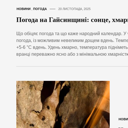
НОВИНИ
,
ПОГОДА
20 ЛИСТОПАДА, 2025
Погода на Гайсинщині: сонце, хмар
Що обіцяє погода та що каже народний календар. У 
погода, із можливим невеликим дощем вдень. Темпер
+5-6 °C вдень. Удень хмарно, температура піднімет
вранці переважно ясно або з мінімальною хмарніст
НОВИ