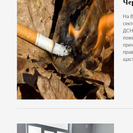
Че
На В
сект
ДСНС
поже
прич
прав
щаст