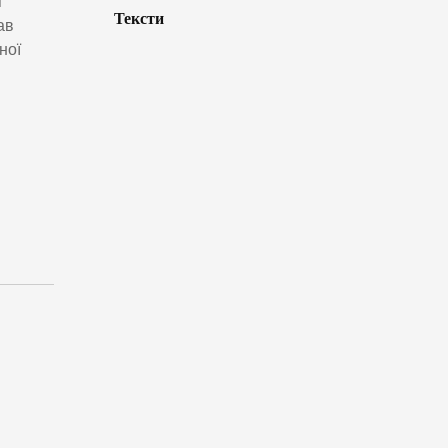
я
Тексти
ав
ної