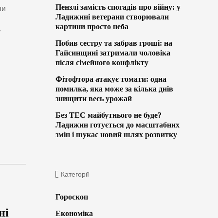
Пензлі замість спогадів про війну: у
ни
Ладижині ветерани створювали
картини просто неба
у
Побив сестру та забрав гроші: на
Гайсинщині затримали чоловіка
після сімейного конфлікту
Фітофтора атакує томати: одна
помилка, яка може за кілька днів
знищити весь урожай
Без ТЕС майбутнього не буде?
Ладижин готується до масштабних
змін і шукає новий шлях розвитку
Категорії
Гороскоп
ні
Економіка