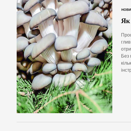
НОВИ
Як
Прос
глив
отри
Без 
кіль
інст