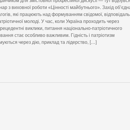
анчиком для змістовної професійної дискусії — тут відбувс
нар з виховної роботи «Цінності майбутнього». Захід об’єдн
гогів, які працюють над формуванням свідомої, відповідаль
атріотичної молоді. У час, коли Україна проходить через
рецедентні виклики, питання національно-патріотичного
вання стає особливо важливим. Гідність і патріотизм
уються через дію, приклад та лідерство, […]