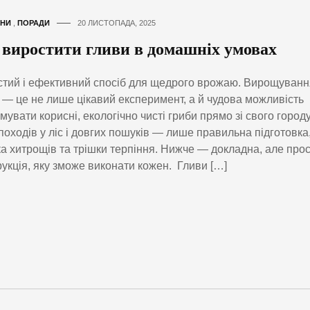
НИ
,
ПОРАДИ
20 ЛИСТОПАДА, 2025
 виростити гливи в домашніх умовах
тий і ефективний спосіб для щедрого врожаю. Вирощуванн
 — це не лише цікавий експеримент, а й чудова можливість
мувати корисні, екологічно чисті гриби прямо зі свого городу
походів у ліс і довгих пошуків — лише правильна підготовка
ка хитрощів та трішки терпіння. Нижче — докладна, але про
рукція, яку зможе виконати кожен. Гливи […]