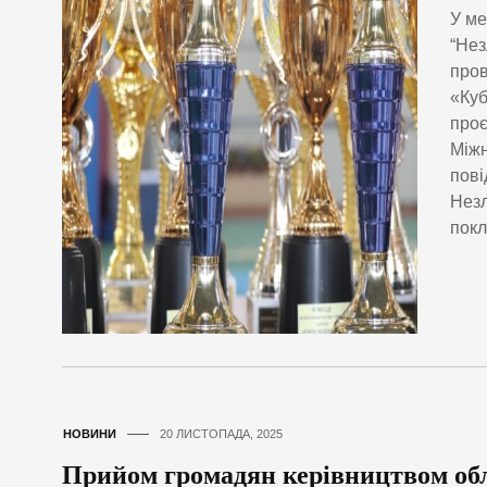
У ме
“Нез
пров
«Куб
проє
Міжн
пові
Незл
покл
НОВИНИ
20 ЛИСТОПАДА, 2025
Прийом громадян керівництвом обл