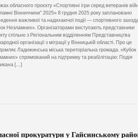
жах обласного проєкту «Спортивні ігри серед ветеранів вій
ламні Вінниччини” 2025» 8 грудня 2025 року заплановано
едення важливої та надихаючої події — спортивного заход
ок Незламних». Організаторами виступають представники
кту спільно з Регіональним відділенням Представництва
ародної організації з міграції у Вінницькій області. Про це
домляє Ладижинська міська територіальна громада. «Кубок
амних» спрямований на підтримку та реабілітацію: Подія
икана […]
асної прокуратури у Гайсинському райо