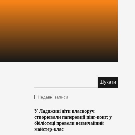
Недавні записи
У Ладижині діти власноруч
створювали паперовий пінг-понг: у
бібліотеці провели незвичайний
майстер-клас