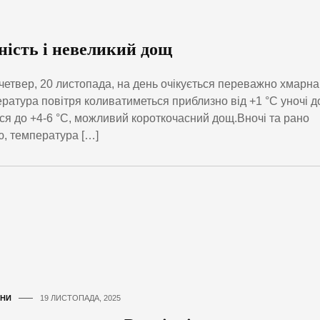
ність і невеликий дощ
четвер, 20 листопада, на день очікується переважно хмарна
атура повітря коливатиметься приблизно від +1 °C уночі д
ься до +4-6 °C, можливий короткочасний дощ.Вночі та рано
ю, температура […]
НИ
19 ЛИСТОПАДА, 2025