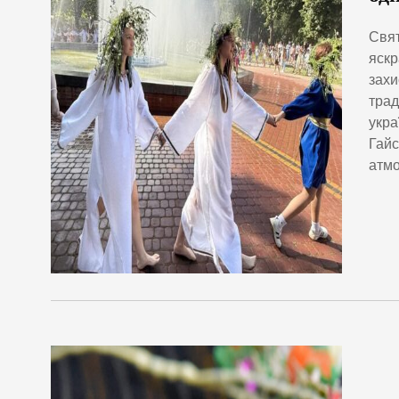
Свят
яскр
захи
трад
укра
Гайс
атмо