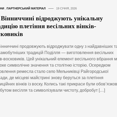
НИ
,
ПАРТНЕРСЬКИЙ МАТЕРІАЛ
19 СІЧНЯ, 2026
 Вінниччині відроджують унікальну
адицію плетіння весільних вінків-
сковиків
інниччині продовжують відроджувати одну з найдавніших т
амобутніших традицій Поділля — виготовлення весільних
ів-восковиків. Цей унікальний елемент весільного вбрання 
оке символічне значення та столітню історію. Осередком
овлення ремесла стало село Мельниківці Райгородської
ади, де місцеві майстрині знову беруться за плетіння
иційних вінків із воску. Колись такі прикраси були обов’язко
бутом весілля та символізували чистоту, добробут […]