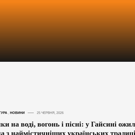
ТУРА
,
НОВИНИ
25 ЧЕРВНЯ, 2026
ки на воді, вогонь і пісні: у Гайсині ожи
на з наймістичніших українських традиц