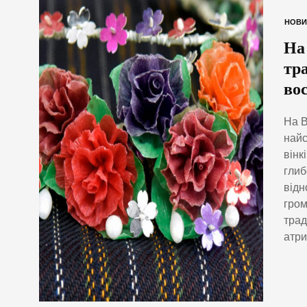
НОВИ
На
тр
во
На В
найс
вінк
глиб
відн
гром
трад
атри