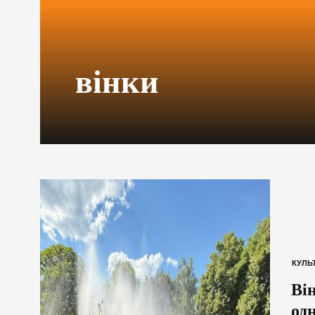
вінки
КУЛЬ
Він
од