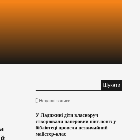
Недавні записи
У Ладижині діти власноруч
створювали паперовий пінг-понг: у
ла
бібліотеці провели незвичайний
майстер-клас
ій