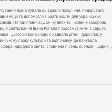
кування Івана Купала об’єднало покоління, подарувало
аві емоції та допомогло зібрати кошти для українських
сників. Попри плин часу, зміну епох та численні заборони,
иція святкування Івана Купала продовжує жити в серцях
їнців. Цьогоріч вона знову об’єднала дітей і дорослих у
инському парку культури та відпочинку, де панувала
сфера народного свята, сповнена пісень, обрядів і щирих [