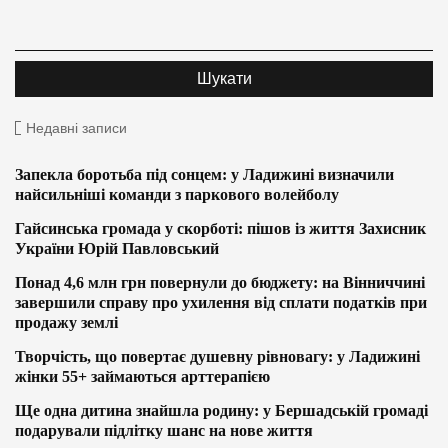
Недавні записи
Запекла боротьба під сонцем: у Ладижині визначили
найсильніші команди з паркового волейболу
Гайсинська громада у скорботі: пішов із життя Захисник
України Юрій Павловський
Понад 4,6 млн грн повернули до бюджету: на Вінниччині
завершили справу про ухилення від сплати податків при
продажу землі
Творчість, що повертає душевну рівновагу: у Ладижині
жінки 55+ займаються арттерапією
Ще одна дитина знайшла родину: у Бершадській громаді
подарували підлітку шанс на нове життя