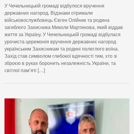
У Чечельницькій громаді відбулося вручення
державних нагород. Відзнаки отримали
військовослужбовець Євген Олійник та родина
загиблого Захисника Миколи Мартинова, який віддав
життя за Україну. У Чечельницькій громаді відбулася
урочиста церемонія вручення державних нагород
українським Захисникам та родині полеглого воїна.
Захід став символом глибокої вдячності тим, хто зі
зброєю в руках боронить незалежність України, та
світлої пам’яті […]