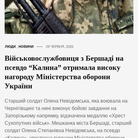
ЛЮДИ
,
НОВИНИ
29 ЧЕРВНЯ, 2026
Військовослужбовиця з Бершаді на
псевдо “Калина” отримала високу
нагороду Міністерства оборони
України
Старший солдат Олена Невідомська, яка воювала на
Чернігівщині та нині виконує бойові завдання на
Запорізькому напрямку, відзначена медаллю «Хрест
Сухопутних військ». Мешканка міста Бершаді, старший
солдат Олена Степанівна Невідомська, на псевдо
«Калина», удостоєна відзнаки Міністерства оборони