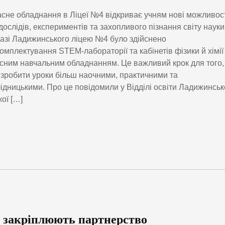
сне обладнання в Ліцеї №4 відкриває учням нові можливос
дослідів, експериментів та захопливого пізнання світу науки
азі Ладижинського ліцею №4 було здійснено
омплектування STEM-лабораторії та кабінетів фізики й хімії
сним навчальним обладнанням. Це важливий крок для того,
зробити уроки більш наочними, практичними та
ідницькими. Про це повідомили у Відділі освіти Ладижинськ
кої […]
 закріплюють партнерство