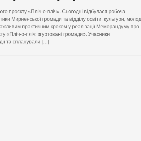
го проєкту «Пліч-о-пліч». Сьогодні відбулася робоча
ітики Мирненської громади та відділу освіти, культури, молод
 важливим практичним кроком у реалізації Меморандуму про
у «Пліч-о-пліч: згуртовані громади». Учасники
ії та спланували […]