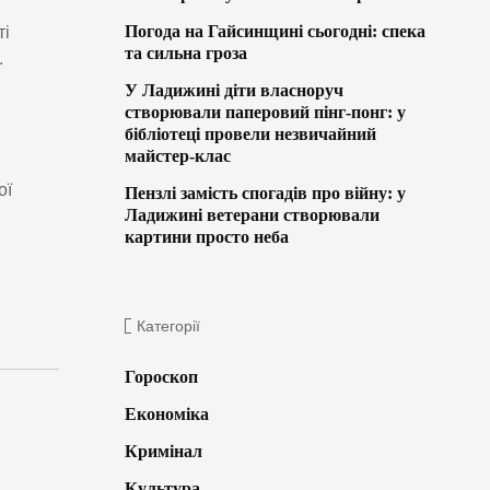
Погода на Гайсинщині сьогодні: спека
ті
та сильна гроза
.
У Ладижині діти власноруч
створювали паперовий пінг-понг: у
бібліотеці провели незвичайний
майстер-клас
ої
Пензлі замість спогадів про війну: у
Ладижині ветерани створювали
картини просто неба
Категорії
Гороскоп
Економіка
Кримінал
Культура