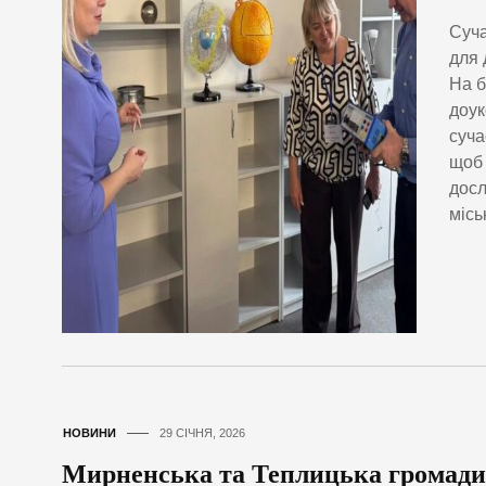
Суча
для 
На б
доук
суча
щоб 
досл
місь
НОВИНИ
29 СІЧНЯ, 2026
Мирненська та Теплицька громади