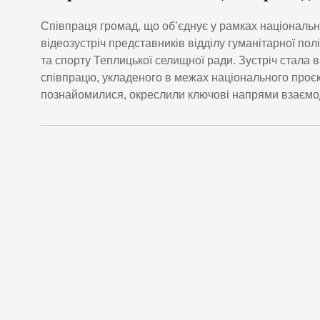
Співпраця громад, що об’єднує у рамках національно
відеозустріч представників відділу гуманітарної пол
та спорту Теплицької селищної ради. Зустріч стала
співпрацю, укладеного в межах національного проєкт
познайомилися, окреслили ключові напрями взаємод