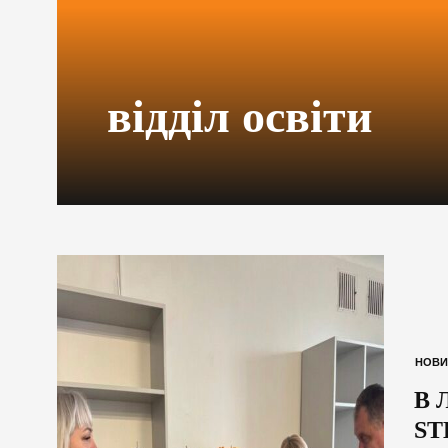
відділ освіти
НОВИ
В 
ST