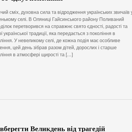
чий сміх, духовна сила та відродження українських звичаїв 
нькому селі. В Оляниці Гайсинського району Поливаний
ділок перетворився на справжнє свято єдності, радості та
ї української традиції, яка передається з покоління в
ління. У невеликому селі, де кожна подія має особливе
ення, цей день зібрав разом дітей, дорослих і старше
ління в атмосфері щирості та […]
 вберегти Великдень від трагедій