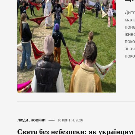
Дитя
мале
поне
живо
поко
знач
поко
ЛЮДИ
,
НОВИНИ
10 КВІТНЯ, 2026
Свята без небезпеки: як українцям