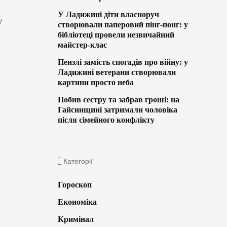
У Ладижині діти власноруч
у
створювали паперовий пінг-понг: у
бібліотеці провели незвичайний
майстер-клас
Пензлі замість спогадів про війну: у
Ладижині ветерани створювали
картини просто неба
Побив сестру та забрав гроші: на
Гайсинщині затримали чоловіка
після сімейного конфлікту
Категорії
Гороскоп
Економіка
Кримінал