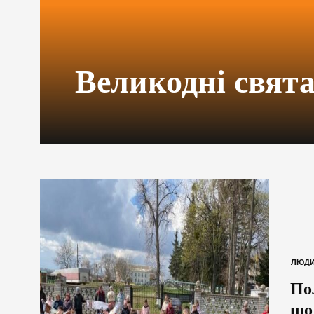
Великодні свят
ЛЮД
По
що