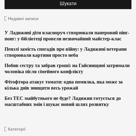
Недавні записи
У Ладижині діти власноруч створювали паперовий пінг-
понг: у бібліотеці провели незвичайний майстер-клас
Пензлі замість спогадів про війну: у Ладижині ветерани
створювали картини просто неба
Побив сестру та забрав гроші: на Гайсинщині затримали
чоловіка після сімейного конфлікту
Фітофтора атакує томати: одна помилка, яка може за
кілька днів знищити весь урожай
Без ТЕС майбутнього не буде? Ладижин готується до
масштабних змін і шукає новий шлях розвитку
Категорії