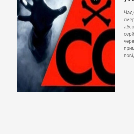
Чадн
смер
абсо
серй
чере
прим
пові