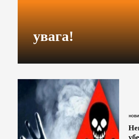
увага!
НОВИ
Не
убе