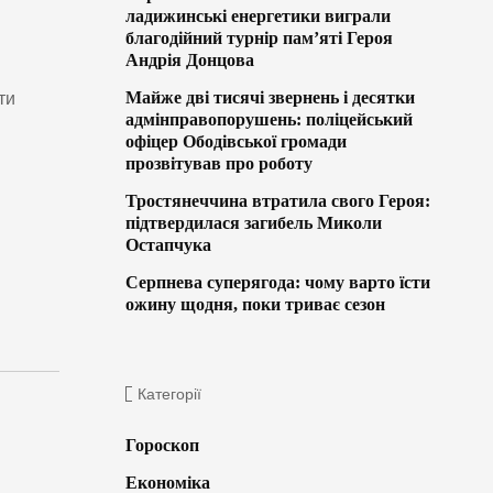
ладижинські енергетики виграли
благодійний турнір пам’яті Героя
Андрія Донцова
Майже дві тисячі звернень і десятки
ти
адмінправопорушень: поліцейський
офіцер Ободівської громади
прозвітував про роботу
Тростянеччина втратила свого Героя:
підтвердилася загибель Миколи
Остапчука
Серпнева суперягода: чому варто їсти
ожину щодня, поки триває сезон
Категорії
Гороскоп
Економіка