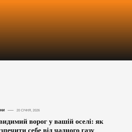
НИ
20 СІЧНЯ, 2026
видимий ворог у вашій оселі: як
зпечити себе від чадного газу