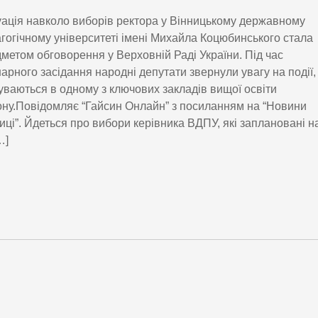
ація навколо виборів ректора у Вінницькому державному
гогічному університеті імені Михайла Коцюбинського стала
метом обговорення у Верховній Раді України. Під час
арного засідання народні депутати звернули увагу на події,
уваються в одному з ключових закладів вищої освіти
ону.Повідомляє “Гайсин Онлайн” з посиланням на “Новини
иці”. Йдеться про вибори керівника ВДПУ, які заплановані н
…]