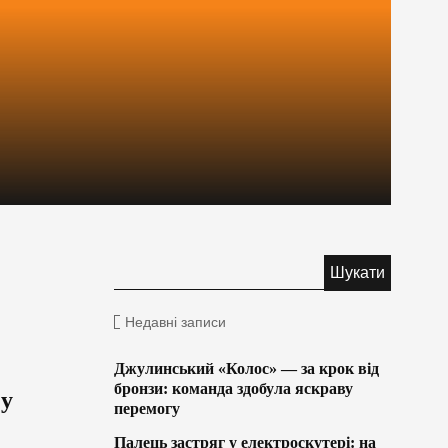
Недавні записи
Джулинський «Колос» — за крок від
бронзи: команда здобула яскраву
 у
перемогу
Палець застряг у електроскутері: на