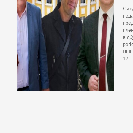
Ситу
педа
пред
плен
відб
регі
Вінн
12 [