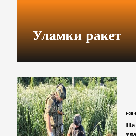
Уламки ракет
НОВИ
На
ул