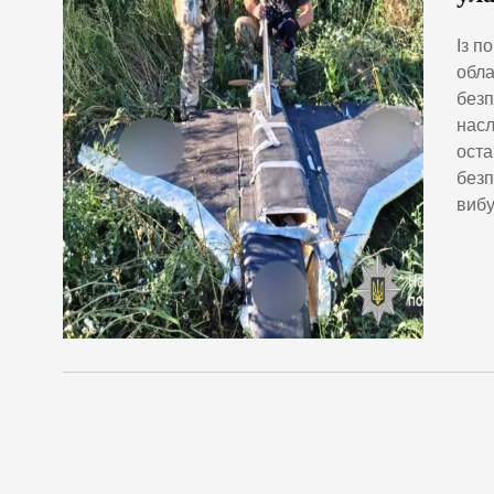
Із п
обла
безп
насл
оста
безп
вибу