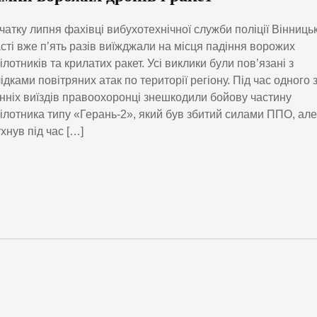
очатку липня фахівці вибухотехнічної служби поліції Вінницьк
сті вже п’ять разів виїжджали на місця падіння ворожих
ілотників та крилатих ракет. Усі виклики були пов’язані з
ідками повітряних атак по території регіону. Під час одного 
нніх виїздів правоохоронці знешкодили бойову частину
ілотника типу «Герань-2», який був збитий силами ППО, але
хнув під час […]