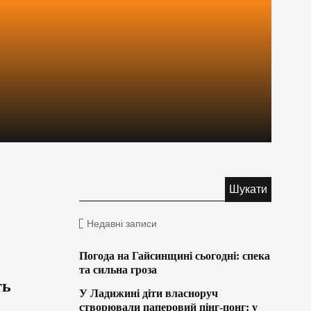
Недавні записи
Погода на Гайсинщині сьогодні: спека
та сильна гроза
ть
У Ладижині діти власноруч
створювали паперовий пінг-понг: у