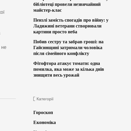
бібліотеці провели незвичайний
майстер-клас
ої
Пензлі замість спогадів про війну: у
Ладижині ветерани створювали
картини просто неба
з
Побив сестру та забрав гроші: на
 не
Гайсинщині затримали чоловіка
після сімейного конфлікту
Фітофтора атакує томати: одна
помилка, яка може за кілька днів
знищити весь урожай
Категорії
Гороскоп
Економіка