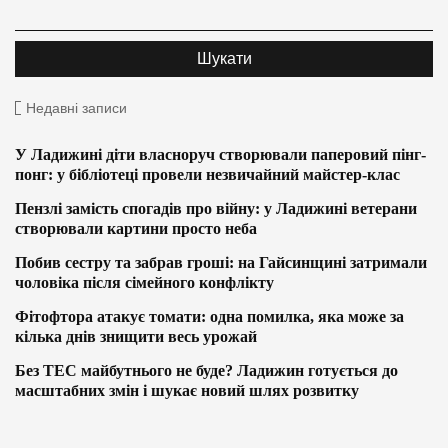
Недавні записи
У Ладижині діти власноруч створювали паперовий пінг-
понг: у бібліотеці провели незвичайний майстер-клас
Пензлі замість спогадів про війну: у Ладижині ветерани
створювали картини просто неба
Побив сестру та забрав гроші: на Гайсинщині затримали
чоловіка після сімейного конфлікту
Фітофтора атакує томати: одна помилка, яка може за
кілька днів знищити весь урожай
Без ТЕС майбутнього не буде? Ладижин готується до
масштабних змін і шукає новий шлях розвитку