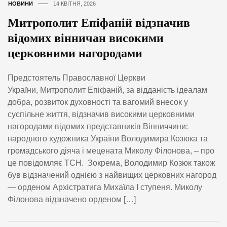
НОВИНИ
14 КВІТНЯ, 2026
Митрополит Епіфаній відзначив
відомих вінничан високими
церковними нагородами
Предстоятель Православної Церкви
України, Митрополит Епіфаній, за відданість ідеалам
добра, розвиток духовності та вагомий внесок у
суспільне життя, відзначив високими церковними
нагородами відомих представників Вінниччини:
народного художника України Володимира Козюка та
громадського діяча і мецената Миколу Філонова, – про
це повідомляє ТСН. Зокрема, Володимир Козюк також
був відзначений однією з найвищих церковних нагород
— орденом Архістратига Михаїла І ступеня. Миколу
Філонова відзначено орденом […]