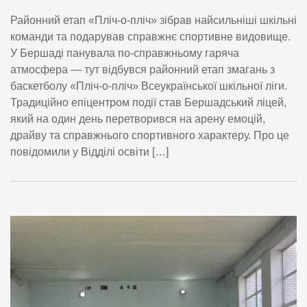
Районний етап «Пліч-о-пліч» зібрав найсильніші шкільні
команди та подарував справжнє спортивне видовище.
У Бершаді панувала по-справжньому гаряча
атмосфера — тут відбувся районний етап змагань з
баскетболу «Пліч-о-пліч» Всеукраїнської шкільної ліги.
Традиційно епіцентром події став Бершадський ліцей,
який на один день перетворився на арену емоцій,
драйву та справжнього спортивного характеру. Про це
повідомили у Відділі освіти […]