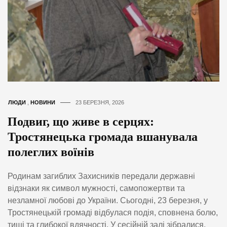
ЛЮДИ
,
НОВИНИ
23 БЕРЕЗНЯ, 2026
Подвиг, що живе в серцях:
Тростянецька громада вшанувала
полеглих воїнів
Родинам загиблих Захисників передали державні
відзнаки як символ мужності, самопожертви та
незламної любові до України. Сьогодні, 23 березня, у
Тростянецькій громаді відбулася подія, сповнена болю,
тиші та глибокої вдячності. У сесійній залі зібралися,