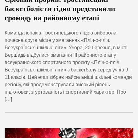
баскетболісти гідно представили
громаду на районному етапі
Команда юнаків Тростянецького ліцею виборола
почесне друге місце у змаганнях «Пліч-о-пліч.
Всеукраїнські шкільні ліги». Учора, 20 березня, в місті
Бершадь відбулися змагання ІІІ районного етапу
всеукраїнського спортивного проєкту «Пліч-о-пліч.
Всеукраїнські шкільні ліги» з баскетболу серед учнів 9–
11 класів. Цей етап зібрав найсильніші шкільні команди
регіону, які продемонстрували високий рівень
підготовки, згуртованість і спортивний характер. Про
[…]