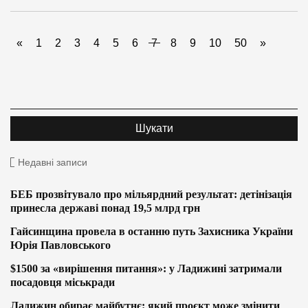
«
1
2
3
4
5
6
7
8
9
10
50
»
Недавні записи
БЕБ прозвітувало про мільярдний результат: детінізація
принесла державі понад 19,5 млрд грн
Гайсинщина провела в останню путь Захисника України
Юрія Павловського
$1500 за «вирішення питання»: у Ладижині затримали
посадовця міськради
Ладижин обирає майбутнє: який проєкт може змінити