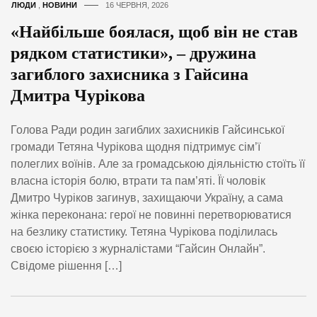
ЛЮДИ
,
НОВИНИ
16 ЧЕРВНЯ, 2026
«Найбільше боялася, щоб він не став
рядком статистики», – дружина
загиблого захисника з Гайсина
Дмитра Чурікова
Голова Ради родин загиблих захисників Гайсинської
громади Тетяна Чурікова щодня підтримує сім’ї
полеглих воїнів. Але за громадською діяльністю стоїть її
власна історія болю, втрати та пам’яті. Її чоловік
Дмитро Чуріков загинув, захищаючи Україну, а сама
жінка переконана: герої не повинні перетворюватися
на безлику статистику. Тетяна Чурікова поділилась
своєю історією з журналістами “Гайсин Онлайн”.
Свідоме рішення […]