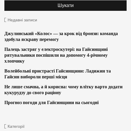
Недавні записи
Джулинський «Колос» — за крок від бронзи: команда
здобула яскраву перемогу
Палець застряг у електроскутері: на Гайсинщині
рятувальники поспішили на допомогу 4-річному
хлопчику
Волейбольні пристрасті Гайсинщини: Ладижин та
Гайсин вибороли перші місця
Не лише смачна, а й корисна: чому влітку варто додати
кукурудзу до свого раціону
Прогноз погоди для Гайсинщини на сьогодні
Категорії