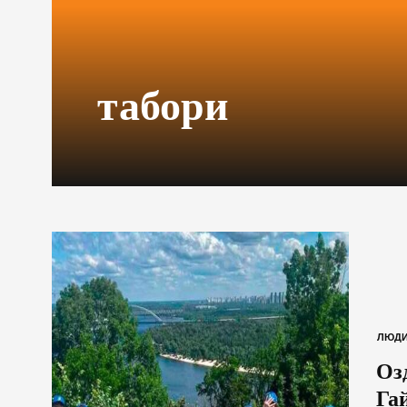
табори
ЛЮД
Озд
Га