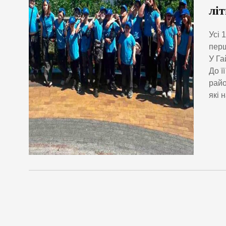
літ
Усі 
перш
У Га
До ї
райо
які 