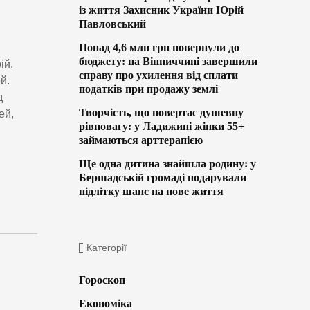
із життя Захисник України Юрій
Павловський
Понад 4,6 млн грн повернули до
бюджету: на Вінниччині завершили
ій.
справу про ухилення від сплати
й.
податків при продажу землі
д
Творчість, що повертає душевну
ей,
рівновагу: у Ладижині жінки 55+
займаються арттерапією
Ще одна дитина знайшла родину: у
Бершадській громаді подарували
підлітку шанс на нове життя
Категорії
Гороскоп
Економіка