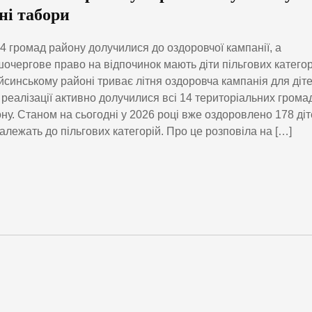
ні табори
14 громад району долучилися до оздоровчої кампанії, а
очергове право на відпочинок мають діти пільгових категор
йсинському районі триває літня оздоровча кампанія для діте
ї реалізації активно долучилися всі 14 територіальних грома
ну. Станом на сьогодні у 2026 році вже оздоровлено 178 діт
належать до пільгових категорій. Про це розповіла на […]