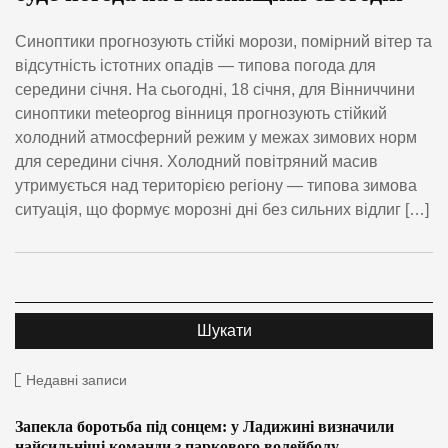
Синоптики прогнозують стійкі морози, помірний вітер та
відсутність істотних опадів — типова погода для
середини січня. На сьогодні, 18 січня, для Вінниччини
синоптики meteoprog вінниця прогнозують стійкий
холодний атмосферний режим у межах зимових норм
для середини січня. Холодний повітряний масив
утримується над територією регіону — типова зимова
ситуація, що формує морозні дні без сильних відлиг […]
Недавні записи
Запекла боротьба під сонцем: у Ладижині визначили
найсильніші команди з паркового волейболу