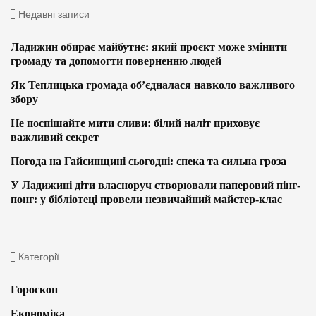
Недавні записи
Ладижин обирає майбутнє: який проєкт може змінити
громаду та допомогти поверненню людей
Як Теплицька громада об’єдналася навколо важливого
збору
Не поспішайте мити сливи: білий наліт приховує
важливий секрет
Погода на Гайсинщині сьогодні: спека та сильна гроза
У Ладижині діти власноруч створювали паперовий пінг-
понг: у бібліотеці провели незвичайний майстер-клас
Категорії
Гороскоп
Економіка