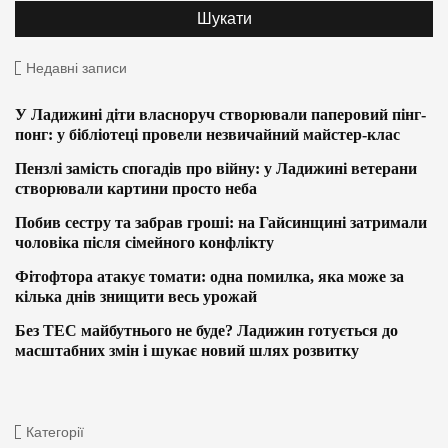
Недавні записи
У Ладижині діти власноруч створювали паперовий пінг-
понг: у бібліотеці провели незвичайний майстер-клас
Пензлі замість спогадів про війну: у Ладижині ветерани
створювали картини просто неба
Побив сестру та забрав гроші: на Гайсинщині затримали
чоловіка після сімейного конфлікту
Фітофтора атакує томати: одна помилка, яка може за
кілька днів знищити весь урожай
Без ТЕС майбутнього не буде? Ладижин готується до
масштабних змін і шукає новий шлях розвитку
Категорії