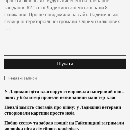
проєкти рішень, які будуть винесені на пленарне
засідання 62-ї сесії Ладижинської міської ради 8
скликання. Про це повідомили на сайті Ладижинської
селищної територіальної громади. Одним із ключових
[…]
Недавні записи
У Ладижині діти власноруч створювали паперовий пінг-
понг: у бібліотеці провели незвичайний майстер-клас
Пензлі замість спогадів про війну: у Ладижині ветерани
створювали картини просто неба
Побив сестру та забрав гроші: на Гайсинщині затримали
чоловіка після сімейного конфлікту