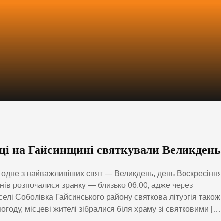
вці на Гайсинщині святкували Великдень
ть одне з найважливіших свят — Великдень, день Воскресінн
онів розпочалися зранку — близько 06:00, адже через
селі Соболівка Гайсинського району святкова літургія також
году, місцеві жителі зібралися біля храму зі святковими […