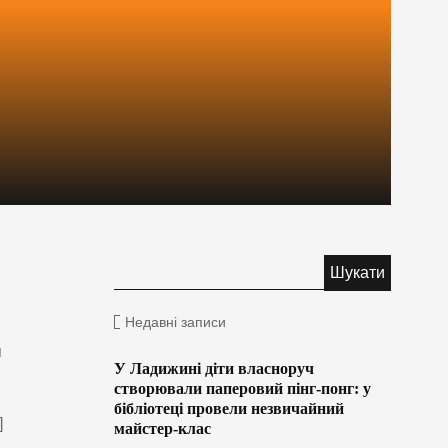
Недавні записи
я
У Ладижині діти власноруч
створювали паперовий пінг-понг: у
бібліотеці провели незвичайний
]
майстер-клас