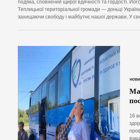
подяка, сповнений щирої вдячності та гордості. Йог
Теплицької територіальної громади — доньці України,
захищаючи свободу і майбутнє нашої держави. У сво
НОВИ
Ма
по
16 в
здор
проф
вакц