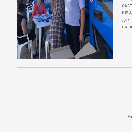
обст
швид
дехт
відв
Рі