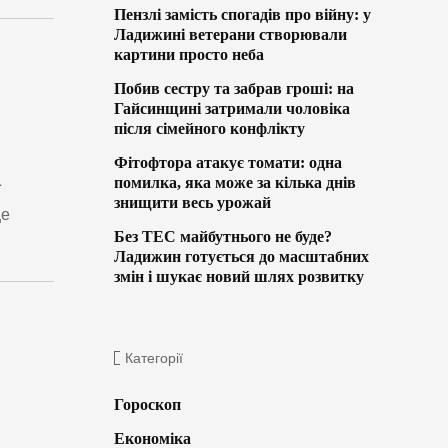
Пензлі замість спогадів про війну: у
Ладижині ветерани створювали
картини просто неба
Побив сестру та забрав гроші: на
Гайсинщині затримали чоловіка
після сімейного конфлікту
Фітофтора атакує томати: одна
помилка, яка може за кілька днів
ї
знищити весь урожай
це
Без ТЕС майбутнього не буде?
Ладижин готується до масштабних
змін і шукає новий шлях розвитку
Категорії
Гороскоп
Економіка