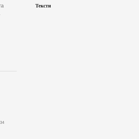
Тексти
та
а
634