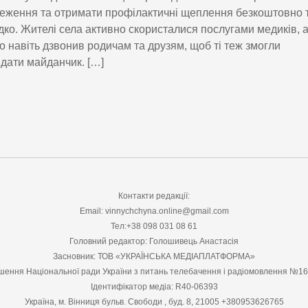
еження та отримати профілактичні щеплення безкоштовно 
ко. Жителі села активно скористалися послугами медиків, 
о навіть дзвонив родичам та друзям, щоб ті теж змогли
ідати майданчик. […]
Контакти редакції:
Email: vinnychchyna.online@gmail.com
Тел:+38 098 031 08 61
Головний редактор: Голошивець Анастасія
Засновник: ТОВ «УКРАЇНСЬКА МЕДІАПЛАТФОРМА»
шення Національної ради України з питань телебачення і радіомовлення №1
Ідентифікатор медіа: R40-06393
Україна, м. Вінниця бульв. Свободи , буд. 8, 21005 +380953626765