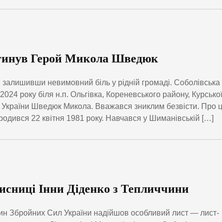
загинув Герой Микола Шведюк
, залишивши невимовний біль у рідній громаді. Соболівська
024 року біля н.п. Ольгівка, Кореневського району, Курсько
 України Шведюк Микола. Вважався зниклим безвісти. Про 
вся 22 квітня 1981 року. Навчався у Шиманівській […]
ахисниці Інни Діденко з Тепличчини
стин Збройних Сил України надійшов особливий лист — лист-