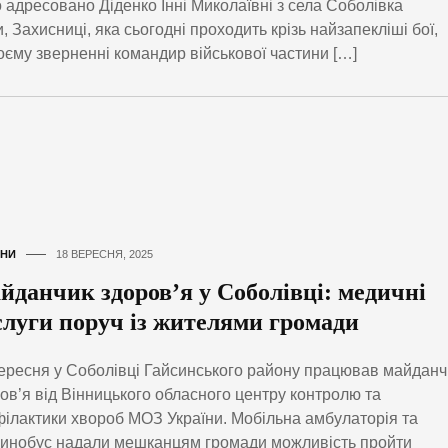
о адресовано Діденко Інні Миколаївні з села Соболівка
 Захисниці, яка сьогодні проходить крізь найзапекліші бої,
єму зверненні командир військової частини […]
НИ
18 ВЕРЕСНЯ, 2025
йданчик здоров’я у Соболівці: медичні
слуги поруч із жителями громади
ересня у Соболівці Гайсинського району працював майданч
ов’я від Вінницького обласного центру контролю та
ілактики хвороб МОЗ України. Мобільна амбулаторія та
инобус надали мешканцям громади можливість пройти