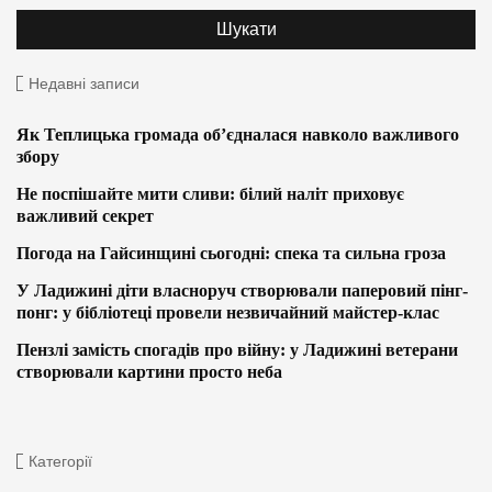
Недавні записи
Як Теплицька громада об’єдналася навколо важливого
збору
Не поспішайте мити сливи: білий наліт приховує
важливий секрет
Погода на Гайсинщині сьогодні: спека та сильна гроза
У Ладижині діти власноруч створювали паперовий пінг-
понг: у бібліотеці провели незвичайний майстер-клас
Пензлі замість спогадів про війну: у Ладижині ветерани
створювали картини просто неба
Категорії