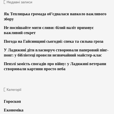
Недавні записи
Як Теплицька громада об’єдналася навколо важливого
збору
Не поспішайте мити сливи: білий наліт приховує
важливий секрет
Погода на Гайсинщині сьогодні: спека та сильна гроза
У Ладижині діти власноруч створювали паперовий пінг-
понг: у бібліотеці провели незвичайний майстер-клас
Пензлі замість спогадів про війну: у Ладижині ветерани
створювали картини просто неба
Категорії
Гороскоп
Економіка