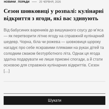
НОВИНИ
,
ПОРАДИ
25 ЧЕРВНЯ, 2026
Сезон шовковиці у розпалі: кулінарні
відкриття з ягоди, які вас здивують
Від бабусиних вареників до вишуканого соусу до м’яса
— як перетворити літню ягоду на справжній кулінарний
шедевр. Чорна, біла чи рожева — шовковиця щороку
нагадує про себе яскравими плямами на руках дітей та
солодким смаком безтурботного літа. Однак ця ягода
здатна подарувати не лише приємні спогади, а й стати
основою для справжніх кулінарних відкриттів. Сезон
[…]