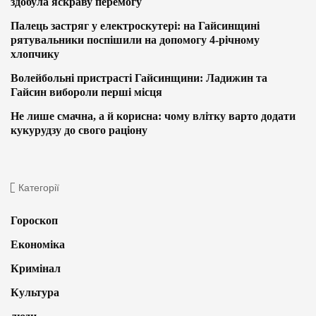
здобула яскраву перемогу
Палець застряг у електроскутері: на Гайсинщині
рятувальники поспішили на допомогу 4-річному
хлопчику
Волейбольні пристрасті Гайсинщини: Ладижин та
Гайсин вибороли перші місця
Не лише смачна, а й корисна: чому влітку варто додати
кукурудзу до свого раціону
Категорії
Гороскоп
Економіка
Кримінал
Культура