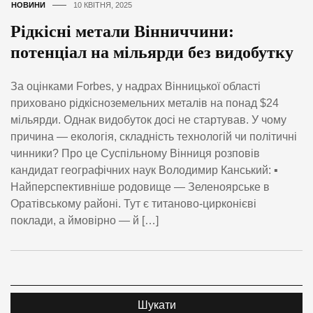
НОВИНИ
10 КВІТНЯ, 2025
Рідкісні метали Вінниччини:
потенціал на мільярди без видобутку
За оцінками Forbes, у надрах Вінницької області
приховано рідкісноземельних металів на понад $24
мільярди. Однак видобуток досі не стартував. У чому
причина — екологія, складність технологій чи політичні
чинники? Про це Суспільному Вінниця розповів
кандидат географічних наук Володимир Канський: ▪️
Найперспективніше родовище — Зеленоярське в
Оратівському районі. Тут є титаново-цирконієві
поклади, а ймовірно — й […]