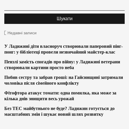
Недавні записи
У Ладижині діти власноруч створювали паперовий пінг-
понг: у бібліотеці провели незвичайний майстер-клас
Пензлі замість спогадів про війну: у Ладижині ветерани
створювали картини просто неба
Побив сестру та забрав гроші: на Гайсинщині затримали
чоловіка після сімейного конфлікту
Фітофтора атакує томати: одна помилка, яка може за
кілька днів знищити весь урожай
Без ТЕС майбутнього не буде? Ладижин готується до
масштабних змін і шукає новий шлях розвитку