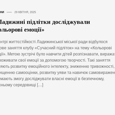
НИ
29 КВІТНЯ, 2025
Ладижині підлітки досліджували
ольорові емоції»
нтрі життєстійкості Ладижинської міської ради відбулося
ове заняття клубу «Сучасний підліток» на тему «Кольорові
ії». Метою зустрічі було навчити дітей розпізнавати, виража
роживати свої емоції за допомогою творчості. Такі заняття
яють розвитку емоційного інтелекту, зниженню тривожності,
ищенню самооцінки, розвитку уяви та навичок самовиражен
 мають змогу досліджувати власні емоції в безпечному,
ньому середовищі […]