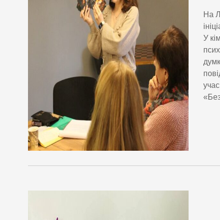
На Л
ініц
У кі
псих
думк
пові
учас
«Без