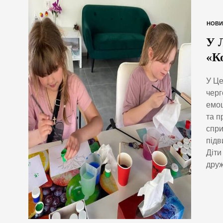
НОВИ
У 
«К
У Це
черг
емоц
та п
спри
підв
Діти
друж