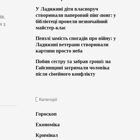
У Ладижині діти власноруч
створювали паперовий пінг-понг: у
ів.
бібліотеці провели незвичайний
я з
майстер-клас
Пензлі замість спогадів про війну: у
Ладижині ветерани створювали
картини просто неба
Побив сестру та забрав гроші: на
Гайсинщині затримали чоловіка
після сімейного конфлікту
Категорії
Гороскоп
Економіка
Кримінал