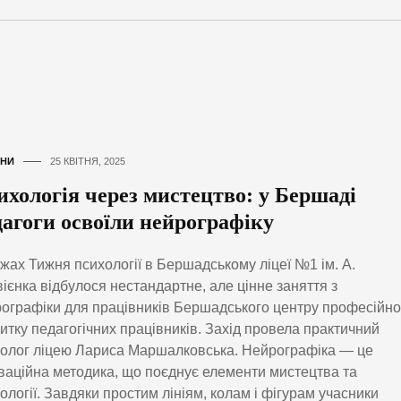
НИ
25 КВІТНЯ, 2025
ихологія через мистецтво: у Бершаді
дагоги освоїли нейрографіку
жах Тижня психології в Бершадському ліцеї №1 ім. А.
ієнка відбулося нестандартне, але цінне заняття з
ографіки для працівників Бершадського центру професійно
итку педагогічних працівників. Захід провела практичний
олог ліцею Лариса Маршалковська. Нейрографіка — це
ваційна методика, що поєднує елементи мистецтва та
ології. Завдяки простим лініям, колам і фігурам учасники