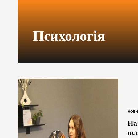
Психологія
НОВИ
На
пс