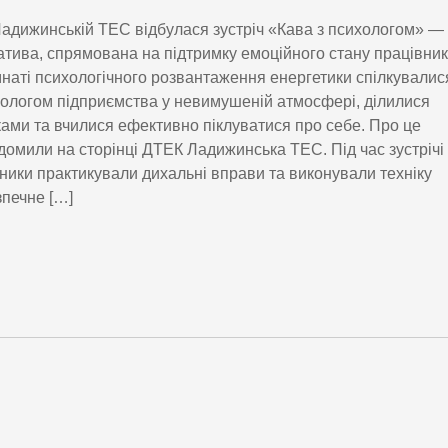
адижинській ТЕС відбулася зустріч «Кава з психологом» —
іатива, спрямована на підтримку емоційного стану працівник
мнаті психологічного розвантаження енергетики спілкувалис
ологом підприємства у невимушеній атмосфері, ділилися
ами та вчилися ефективно піклуватися про себе. Про це
домили на сторінці ДТЕК Ладижинська ТЕС. Під час зустрічі
ники практикували дихальні вправи та виконували техніку
печне […]