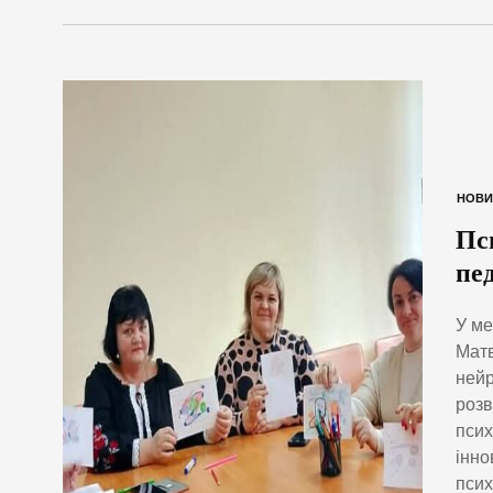
НОВИ
Пс
пе
У ме
Матв
нейр
розв
псих
інно
псих