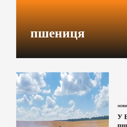
пшениця
НОВИ
У 
пш