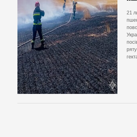
21 л
пшен
пово
Укра
посі
ряту
гект