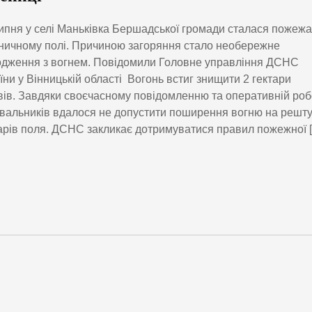
ипня у селі Маньківка Бершадської громади сталася пожежа
ичному полі. Причиною загоряння стало необережне
дження з вогнем. Повідомили Головне управління ДСНС
їни у Вінницькій області Вогонь встиг знищити 2 гектари
вів. Завдяки своєчасному повідомленню та оперативній роб
вальників вдалося не допустити поширення вогню на решту
арів поля. ДСНС закликає дотримуватися правил пожежної 