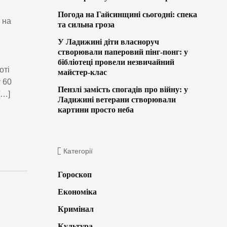
Погода на Гайсинщині сьогодні: спека
 на
та сильна гроза
У Ладижині діти власноруч
створювали паперовий пінг-понг: у
бібліотеці провели незвичайний
оті
майстер-клас
 60
Пензлі замість спогадів про війну: у
[…]
Ладижині ветерани створювали
картини просто неба
Категорії
Гороскоп
Економіка
Кримінал
Культура