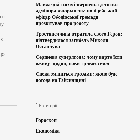
Майже дві тисячі звернень і десятки
адмінправопорушень: поліцейський
го
офіцер Ободівської громади
прозвітував про роботу
ду
Тростянеччина втратила свого Героя:
ив
підтвердилася загибель Миколи
Остапчука
що
Серпнева суперягода: чому варто їсти
ожину щодня, поки триває сезон
Спека зміниться грозами: якою буде
погода на Гайсинщині
Категорії
Гороскоп
Економіка