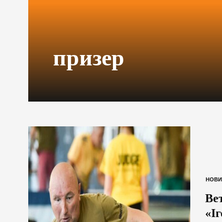
призер
НОВИ
Ве
«Іг