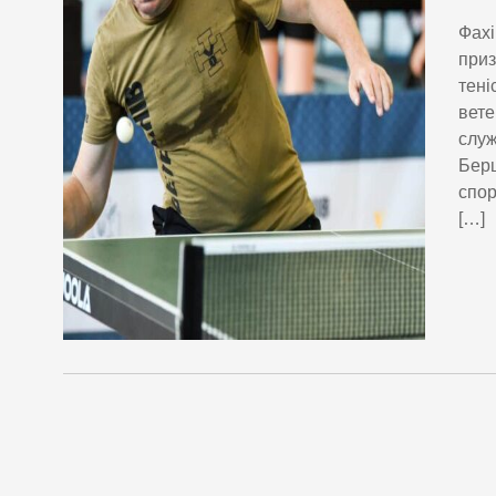
Фахі
приз
тені
вете
служ
Берш
спор
[…]