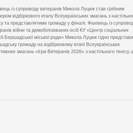
вець із супроводу ветеранів Микола Луцюк став срібним
ером відбіркового етапу Всеукраїнських змагань з настільно
су та представлятиме громаду у фіналі. Фахівець із супрово
ранів війни та демобілізованих осіб КУ «Центр соціальних
б Бершадської міської ради» Микола Луцюк гідно представ
адську громаду на відбірковому етапі Всеукраїнських
тивних змагань «Ігри Ветеранів 2026» з настільного тенісу, 