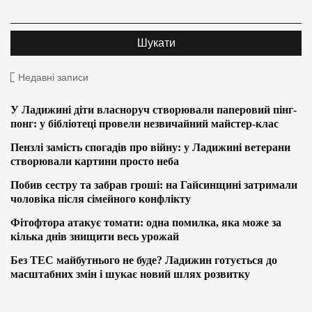
Недавні записи
У Ладижині діти власноруч створювали паперовий пінг-
понг: у бібліотеці провели незвичайний майстер-клас
Пензлі замість спогадів про війну: у Ладижині ветерани
створювали картини просто неба
Побив сестру та забрав гроші: на Гайсинщині затримали
чоловіка після сімейного конфлікту
Фітофтора атакує томати: одна помилка, яка може за
кілька днів знищити весь урожай
Без ТЕС майбутнього не буде? Ладижин готується до
масштабних змін і шукає новий шлях розвитку