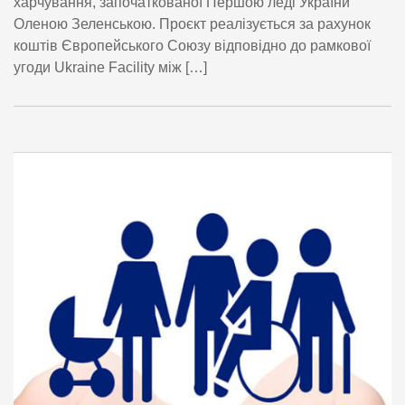
харчування, започаткованої Першою леді України
Оленою Зеленською. Проєкт реалізується за рахунок
коштів Європейського Союзу відповідно до рамкової
угоди Ukraine Facility між […]