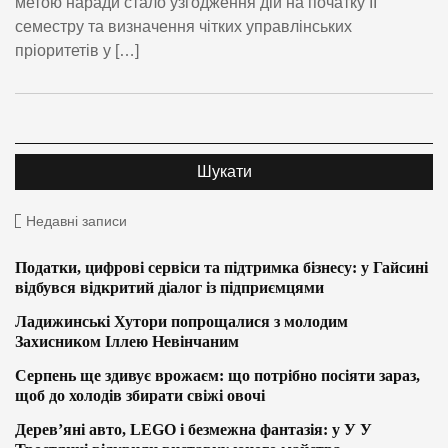
метою наради стало узгодження дій на початку ІІ
семестру та визначення чітких управлінських
пріоритетів у […]
Недавні записи
Податки, цифрові сервіси та підтримка бізнесу: у Гайсині
відбувся відкритий діалог із підприємцями
Ладижинські Хутори попрощалися з молодим
Захисником Іллею Невінчаним
Серпень ще здивує врожаєм: що потрібно посіяти зараз,
щоб до холодів збирати свіжі овочі
Дерев’яні авто, LEGO і безмежна фантазія: у У У