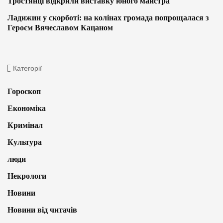
Тростянці відкрили виставку юного майстра
Ладижин у скорботі: на колінах громада попрощалася з
Героєм Вячеславом Кацаном
Категорії
Гороскоп
Економіка
Кримінал
Культура
люди
Некрологи
Новини
Новини від читачів