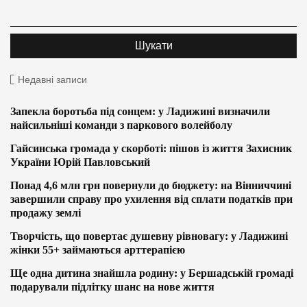
Недавні записи
Запекла боротьба під сонцем: у Ладижині визначили
найсильніші команди з паркового волейболу
Гайсинська громада у скорботі: пішов із життя Захисник
України Юрій Павловський
Понад 4,6 млн грн повернули до бюджету: на Вінниччині
завершили справу про ухилення від сплати податків при
продажу землі
Творчість, що повертає душевну рівновагу: у Ладижині
жінки 55+ займаються арттерапією
Ще одна дитина знайшла родину: у Бершадській громаді
подарували підлітку шанс на нове життя