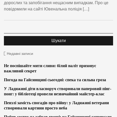
дорослих та запобігання нещасним випадкам. Про це
повідомили на сайті Ювенальна поліція […]
Недавні записи
Не поспішайте мити сливи: білий наліт приховує
важливий секрет
Погода на Гайсинщині сьогодні: спека та сильна гроза
У Ладижині діти власноруч створювали паперовий пінг-
понг: у бібліотеці провели незвичайний майстер-клас
Пензлі замість спогадів про війну: у Ладижині ветерани
створювали картини просто неба
Побив сестру та забрав гроші: на Гайсинщині затримали