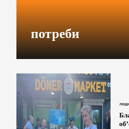
потреби
ЛЮД
Бл
об