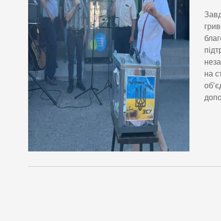
Завд
грив
благ
підт
неза
на с
об’є
допо