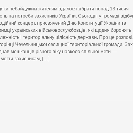
яки небайдужим жителям вдалося зібрати понад 13 тисяч
ень на потреби захисників України. Сьогодні у громаді відб
одійний концерт, присвячений Дню Конституції України та
римці українських військовослужбовців, які щодня боронять
лежність і територіальну цілісність держави. Про це розпов
торінці Чечельницької селищної територіальної громади. Зах
днав мешканців різного віку навколо спільної мети —
могти захисникам, […]