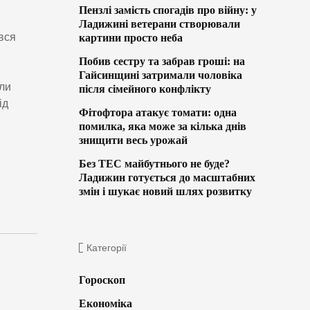
Пензлі замість спогадів про війну: у
Ладижині ветерани створювали
увся
картини просто неба
Побив сестру та забрав гроші: на
Гайсинщині затримали чоловіка
іли
після сімейного конфлікту
ід
Фітофтора атакує томати: одна
помилка, яка може за кілька днів
знищити весь урожай
Без ТЕС майбутнього не буде?
Ладижин готується до масштабних
змін і шукає новий шлях розвитку
Категорії
Гороскоп
Економіка