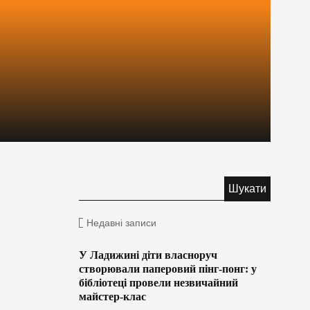
Недавні записи
У Ладижині діти власноруч
створювали паперовий пінг-понг: у
бібліотеці провели незвичайний
майстер-клас