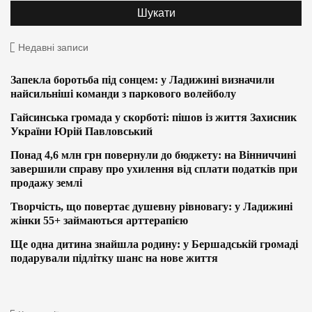
Недавні записи
Запекла боротьба під сонцем: у Ладижині визначили
найсильніші команди з паркового волейболу
Гайсинська громада у скорботі: пішов із життя Захисник
України Юрій Павловський
Понад 4,6 млн грн повернули до бюджету: на Вінниччині
завершили справу про ухилення від сплати податків при
продажу землі
Творчість, що повертає душевну рівновагу: у Ладижині
жінки 55+ займаються арттерапією
Ще одна дитина знайшла родину: у Бершадській громаді
подарували підлітку шанс на нове життя