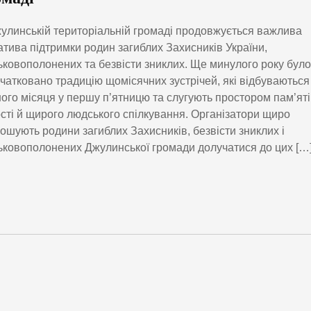
улинській територіальній громаді продовжується важлива
іатива підтримки родин загиблих Захисників України,
ьковополонених та безвісти зниклих. Ще минулого року було
чатковано традицію щомісячних зустрічей, які відбуваються
ого місяця у першу п’ятницю та слугують простором пам’яті
сті й щирого людського спілкування. Організатори щиро
ошують родини загиблих Захисників, безвісти зниклих і
ьковополонених Джулинської громади долучатися до цих […