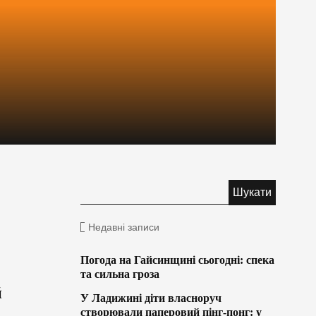
Недавні записи
Погода на Гайсинщині сьогодні: спека
та сильна гроза
й
У Ладижині діти власноруч
створювали паперовий пінг-понг: у