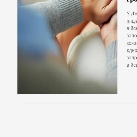
У Дж
ініц
війс
запо
кожн
єдно
запр
війс