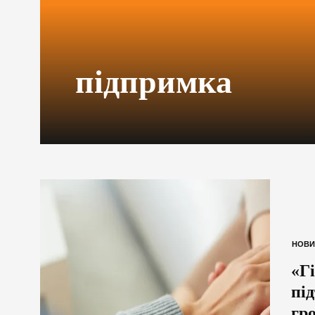
підпримка
НОВИ
«Гі
пі
гр