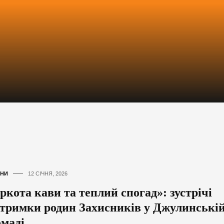
НИ
12 СІЧНЯ, 2026
ркота кави та теплий спогад»: зустрічі
дтримки родин Захисників у Джулинські
омаді