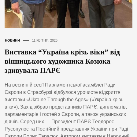
НОВИНИ
11 КВІТНЯ, 2025
Виставка “Україна крізь віки” від
вінницького художника Козюка
здивувала ПАРЄ
На весняній сесії Парламентської асамблеї Ради
Європи в Страсбурзі відбулося урочисте відкриття
виставки «Ukraine Through the Ages» («Україна крізь
віки»). Захід зібрав представників ПАРЄ, дипломатів,
парламентарів і гостей з Європи, а також українських
діячів. Серед них — Президент ПАРЄ Теодорос
Русопулос та Постійний представник України при Раді
Європи Борис Тарасюк. Автором виставки є Народний