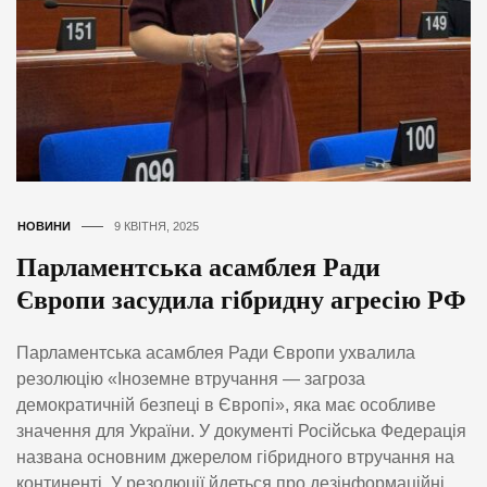
НОВИНИ
9 КВІТНЯ, 2025
Парламентська асамблея Ради
Європи засудила гібридну агресію РФ
Парламентська асамблея Ради Європи ухвалила
резолюцію «Іноземне втручання — загроза
демократичній безпеці в Європі», яка має особливе
значення для України. У документі Російська Федерація
названа основним джерелом гібридного втручання на
континенті. У резолюції йдеться про дезінформаційні