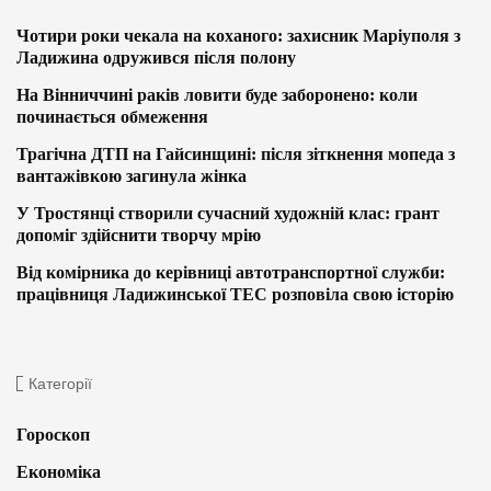
Чотири роки чекала на коханого: захисник Маріуполя з
Ладижина одружився після полону
На Вінниччині раків ловити буде заборонено: коли
починається обмеження
Трагічна ДТП на Гайсинщині: після зіткнення мопеда з
вантажівкою загинула жінка
У Тростянці створили сучасний художній клас: грант
допоміг здійснити творчу мрію
Від комірника до керівниці автотранспортної служби:
працівниця Ладижинської ТЕС розповіла свою історію
Категорії
Гороскоп
Економіка