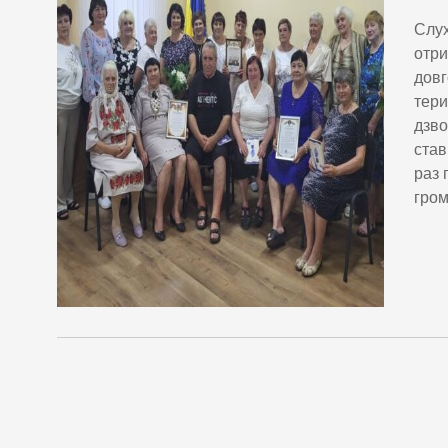
Слух
отри
довг
тери
дзво
став
раз 
гром