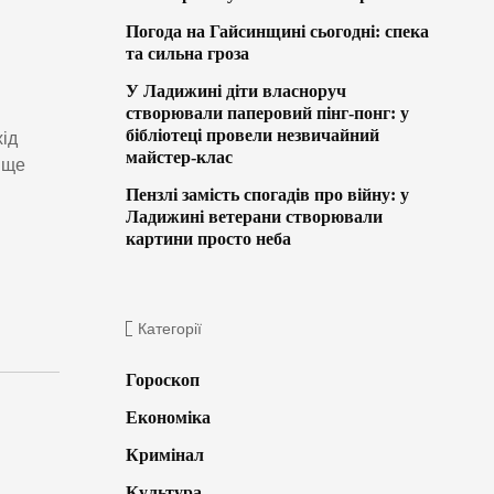
Погода на Гайсинщині сьогодні: спека
та сильна гроза
У Ладижині діти власноруч
створювали паперовий пінг-понг: у
бібліотеці провели незвичайний
хід
майстер-клас
 ще
Пензлі замість спогадів про війну: у
Ладижині ветерани створювали
картини просто неба
Категорії
Гороскоп
Економіка
Кримінал
Культура