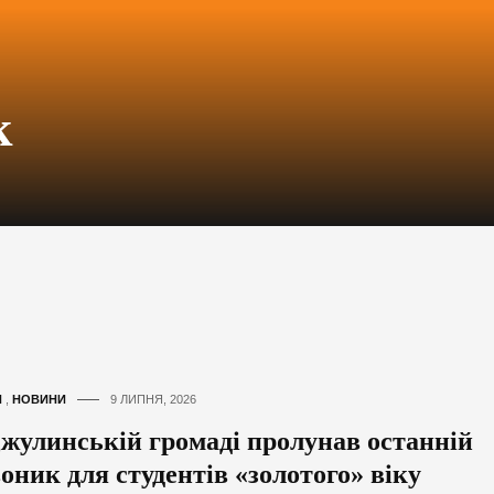
к
И
,
НОВИНИ
9 ЛИПНЯ, 2026
Джулинській громаді пролунав останній
оник для студентів «золотого» віку