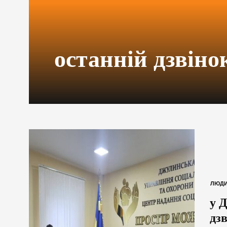
останній дзвіно
ЛЮД
у 
дзв