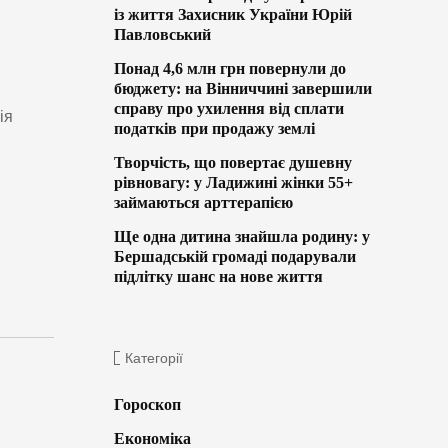
із життя Захисник України Юрій
Павловський
Понад 4,6 млн грн повернули до
бюджету: на Вінниччині завершили
справу про ухилення від сплати
ія
податків при продажу землі
Творчість, що повертає душевну
рівновагу: у Ладижині жінки 55+
займаються арттерапією
Ще одна дитина знайшла родину: у
Бершадській громаді подарували
підлітку шанс на нове життя
Категорії
Гороскоп
Економіка