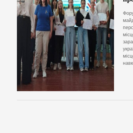
Фору
майд
перс
місц
зара
укра
місц
навк