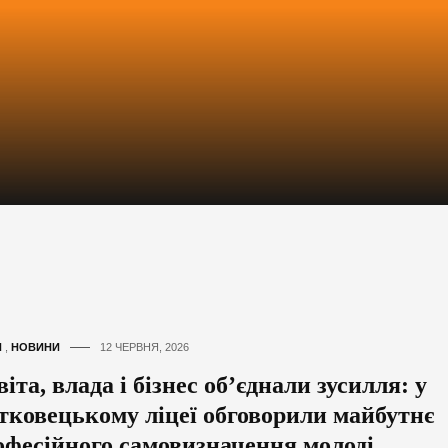
И
,
НОВИНИ
12 ЧЕРВНЯ, 2026
іта, влада і бізнес об’єднали зусилля: у
тковецькому ліцеї обговорили майбутнє
офесійного самовизначення молоді