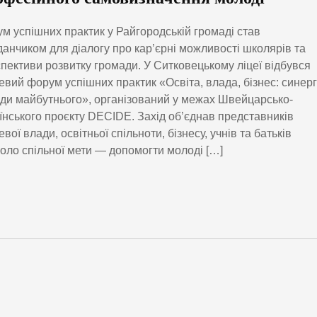
м успішних практик у Райгородській громаді став
анчиком для діалогу про кар’єрні можливості школярів та
пективи розвитку громади. У Ситковецькому ліцеї відбувся
евий форум успішних практик «Освіта, влада, бізнес: синерг
ди майбутнього», організований у межах Швейцарсько-
їнського проєкту DECIDE. Захід об’єднав представників
евої влади, освітньої спільноти, бізнесу, учнів та батьків
оло спільної мети — допомогти молоді […]