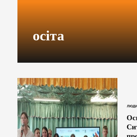
осіта
ЛЮД
Осв
Си
пр