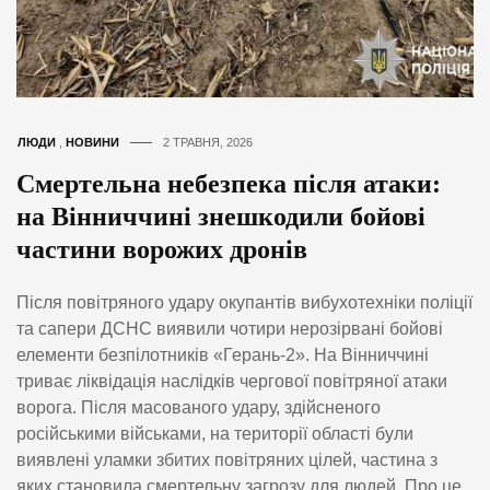
ЛЮДИ
,
НОВИНИ
2 ТРАВНЯ, 2026
Смертельна небезпека після атаки:
на Вінниччині знешкодили бойові
частини ворожих дронів
Після повітряного удару окупантів вибухотехніки поліції
та сапери ДСНС виявили чотири нерозірвані бойові
елементи безпілотників «Герань-2». На Вінниччині
триває ліквідація наслідків чергової повітряної атаки
ворога. Після масованого удару, здійсненого
російськими військами, на території області були
виявлені уламки збитих повітряних цілей, частина з
яких становила смертельну загрозу для людей. Про це