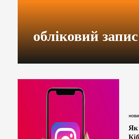
обліковий запис
НОВИ
Як
Кіб