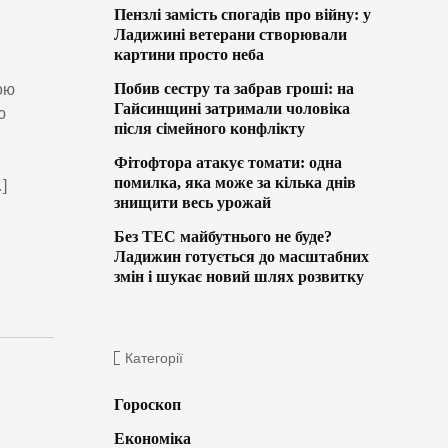
Пензлі замість спогадів про війну: у
Ладижині ветерани створювали
картини просто неба
Побив сестру та забрав гроші: на
ою
Гайсинщині затримали чоловіка
ю
після сімейного конфлікту
Фітофтора атакує томати: одна
помилка, яка може за кілька днів
]
знищити весь урожай
Без ТЕС майбутнього не буде?
Ладижин готується до масштабних
змін і шукає новий шлях розвитку
Категорії
Гороскоп
Економіка