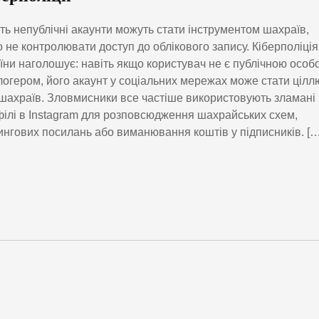
ть непублічні акаунти можуть стати інструментом шахраїв,
 не контролювати доступ до облікового запису. Кіберполіція
їни наголошує: навіть якщо користувач не є публічною особ
логером, його акаунт у соціальних мережах може стати цілл
шахраїв. Зловмисники все частіше використовують зламані
ілі в Instagram для розповсюдження шахрайських схем,
нгових посилань або виманювання коштів у підписників. […