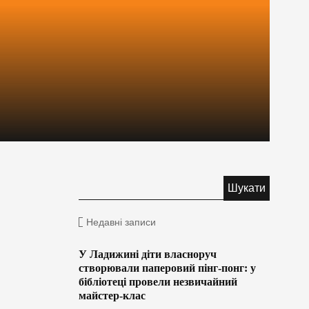
Недавні записи
У Ладижині діти власноруч
створювали паперовий пінг-понг: у
бібліотеці провели незвичайний
майстер-клас