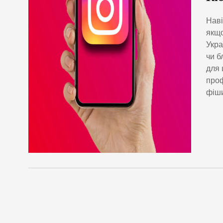
Наві
якщо
Укра
чи б
для 
проф
фіши