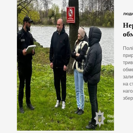
ЛЮД
Не
об
Полі
прир
трив
обме
зали
на с
наго
збер