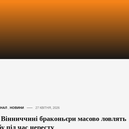
ІНАЛ
,
НОВИНИ
27 КВІТНЯ, 2026
 Вінниччині браконьєри масово ловлять
у під час нересту