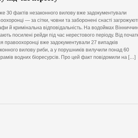
е 30 фактів незаконного вилову вже задокументували
оохоронці — за сітки, човни та заборонені снасті загрожуют
фи й кримінальна відповідальність. На водоймах Вінниччи
ають посилені рейди під час нерестового періоду. Від почат
ня правоохоронці вже задокументували 27 випадків
конного вилову риби, а у порушників вилучили понад 60
грамів водних біоресурсів. Про цей факт повідомили на […]