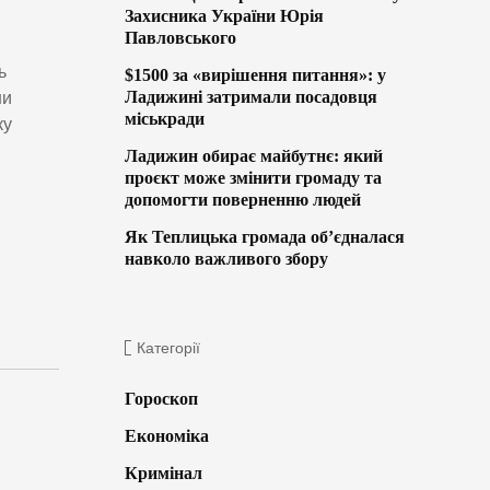
Захисника України Юрія
Павловського
ь
$1500 за «вирішення питання»: у
Ладижині затримали посадовця
ни
міськради
ку
Ладижин обирає майбутнє: який
проєкт може змінити громаду та
допомогти поверненню людей
Як Теплицька громада об’єдналася
навколо важливого збору
Категорії
Гороскоп
Економіка
Кримінал