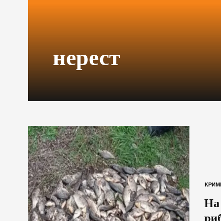
нерест
КРИМ
На
риб