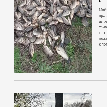
Майж
прав
штра
трив
квіт
неза
кіло