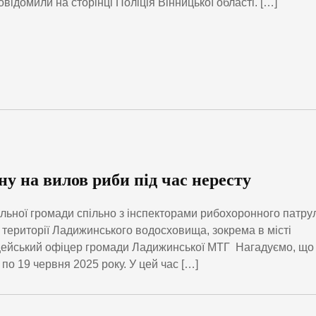
овідомили на сторінці Поліція Вінницької області. […]
у на вилов риби під час нересту
льної громади спільно з інспекторами рибохоронного патру
 території Ладижинського водосховища, зокрема в місті
іцейський офіцер громади Ладижинської МТГ Нагадуємо, що
я по 19 червня 2025 року. У цей час […]