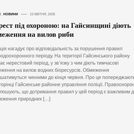
И
,
НОВИНИ
23 КВІТНЯ, 2026
рест під охороною: на Гайсинщині діють
меження на вилов риби
ція нагадує про відповідальність за порушення правил
одоохоронного періоду. На території Гайсинського району
ає нерестовий період, у зв’язку з чим діють тимчасові
ження на вилов водних біоресурсів. Обмеження
шатимуться чинними до кінця червня. Про це попереджают
торінці Гайсинське районне управління поліції. Правоохоро
лошують, що дотримання правил у цей період є важливим 
еження природних […]