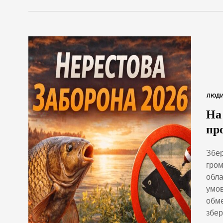
ЛЮД
На
пр
Збер
гром
обла
умов
обме
збер