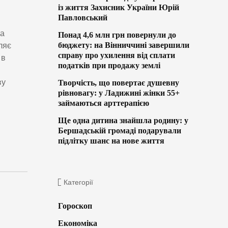
із життя Захисник України Юрій
Павловський
ка
Понад 4,6 млн грн повернули до
бюджету: на Вінниччині завершили
ляє
справу про ухилення від сплати
 в
податків при продажу землі
ву
Творчість, що повертає душевну
рівновагу: у Ладижині жінки 55+
займаються арттерапією
Ще одна дитина знайшла родину: у
Бершадській громаді подарували
підлітку шанс на нове життя
Категорії
Гороскоп
Економіка