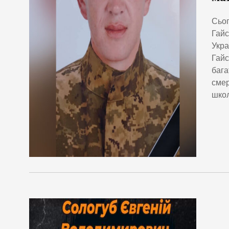
Сьог
Гайс
Укра
Гайс
бага
смер
школ