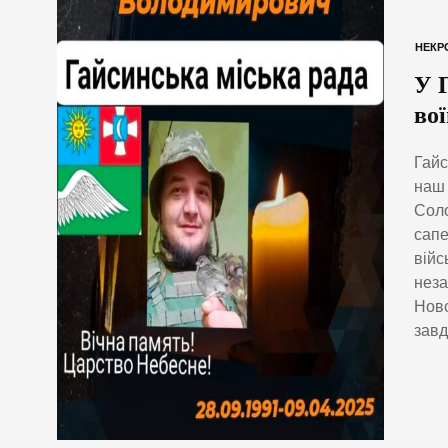
НЕКР
У 
во
Гайс
наш 
Соло
сапе
війс
неза
Ново
завд