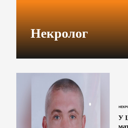
Некролог
НЕКР
У 
ма