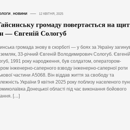
ОЛОГИ
,
НОВИНИ
12 КВІТНЯ, 2025
Гайсинську громаду повертається на щит
їн — Євгеній Сологуб
инська громада знову в скорботі — у боях за Україну загину
земляк, 33-річний Євгеній Володимирович Сологуб. Євгені
губ, 1991 року народження, був солдатом, оператором-
ром інженерно-саперного взводу інженерно-саперної роти
ькової частини А5068. Він віддав життя за свободу та
лежність України 9 квітня 2025 року поблизу населеного пун
миколаївка Донецької області під час виконання бойового
ання. […]