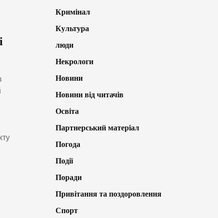
Кримінал
Культура
і
люди
Некрологи
Новини
в
й
Новини від читачів
Освіта
Партнерський матеріал
кту
Погода
Події
Поради
Привітання та поздоровлення
Спорт