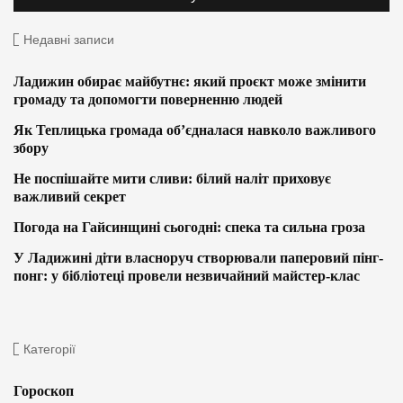
Недавні записи
Ладижин обирає майбутнє: який проєкт може змінити
громаду та допомогти поверненню людей
Як Теплицька громада об’єдналася навколо важливого
збору
Не поспішайте мити сливи: білий наліт приховує
важливий секрет
Погода на Гайсинщині сьогодні: спека та сильна гроза
У Ладижині діти власноруч створювали паперовий пінг-
понг: у бібліотеці провели незвичайний майстер-клас
Категорії
Гороскоп