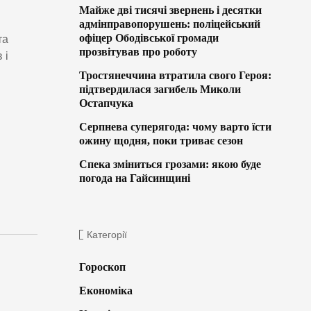
Майже дві тисячі звернень і десятки
адмінправопорушень: поліцейський
офіцер Ободівської громади
та
прозвітував про роботу
 і
Тростянеччина втратила свого Героя:
підтвердилася загибель Миколи
Остапчука
Серпнева суперягода: чому варто їсти
ожину щодня, поки триває сезон
Спека зміниться грозами: якою буде
погода на Гайсинщині
Категорії
Гороскоп
Економіка