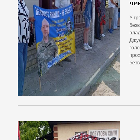
че
У гр
безв
влад
Джул
голо
прох
безв