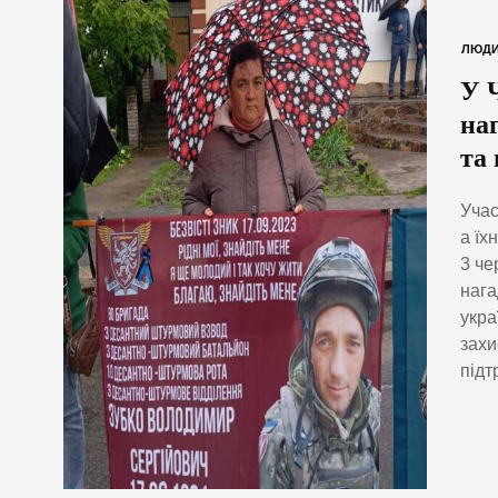
ЛЮД
У 
на
та
Учас
а їх
3 че
нага
укра
захи
підт