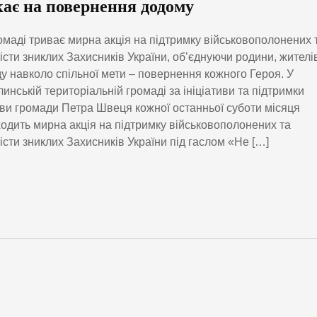
кає на повернення додому
омаді триває мирна акція на підтримку військовополонених 
істи зниклих Захисників України, об’єднуючи родини, жителів
у навколо спільної мети – повернення кожного Героя. У
инській територіальній громаді за ініціативи та підтримки
ви громади Петра Швеця кожної останньої суботи місяця
одить мирна акція на підтримку військовополонених та
істи зниклих Захисників України під гаслом «Не […]