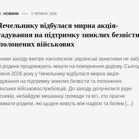
И
,
НОВИНИ
3 ЧЕРВНЯ, 2026
Чечельнику відбулася мирна акція-
гадування на підтримку зниклих безвіст
 полонених військових
ники заходу вкотре наголосили: українські захисники не забу
ні родини продовжують чекати на повернення додому. Сьогод
рвня 2026 року у Чечельнику відбулася мирна акція-
дування на підтримку зниклих безвісти та полонених
їнських військовослужбовців. До заходу долучилися рідні
сників, небайдужі мешканці громади та всі, хто прагне
римати родини, які щодня живуть між надією та болем […]