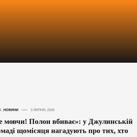
И
,
НОВИНИ
3 ЛИПНЯ, 2026
е мовчи! Полон вбиває»: у Джулинській
омаді щомісяця нагадують про тих, хто