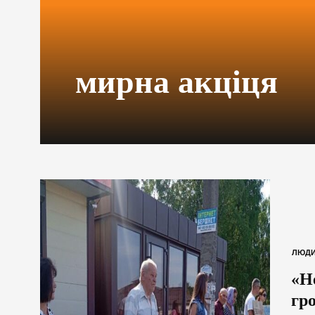
мирна акціця
ЛЮД
«Н
гр