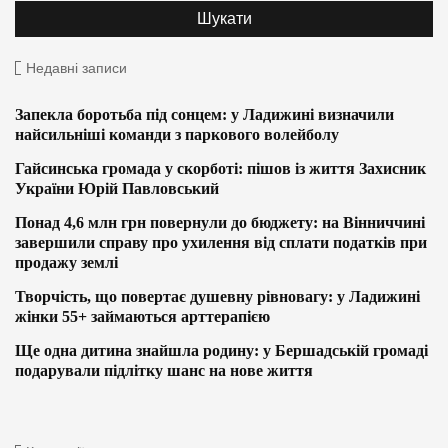
Недавні записи
Запекла боротьба під сонцем: у Ладижині визначили
найсильніші команди з паркового волейболу
Гайсинська громада у скорботі: пішов із життя Захисник
України Юрій Павловський
Понад 4,6 млн грн повернули до бюджету: на Вінниччині
завершили справу про ухилення від сплати податків при
продажу землі
Творчість, що повертає душевну рівновагу: у Ладижині
жінки 55+ займаються арттерапією
Ще одна дитина знайшла родину: у Бершадській громаді
подарували підлітку шанс на нове життя