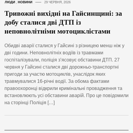
ЛЮДИ
,
НОВИНИ
29 ЧЕРВНЯ, 2026
Тривожні вихідні на Гайсинщині: за
добу сталися дві ДТП із
неповнолітніми мотоциклістами
Обидві аварії сталися у Гайсині з різницею менш ніж у
дві години. Неповнолітніх водіїв із травмами
госпіталізували, поліція з’ясовує обставини ДТП. 27
червня у Гайсині сталися дві дорожньо-транспортні
пригоди за участю мотоциклів, унаслідок яких
травмувалися 16-річні водії. За обома фактами
правоохоронці відкрили кримінальні провадження та
встановлюють усі обставини аварій. Про це повідомили
на сторінці Поліція […]